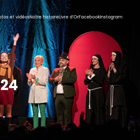
otos et vidéos
Notre histoire
Livre d’Or
Facebook
Instagram
024